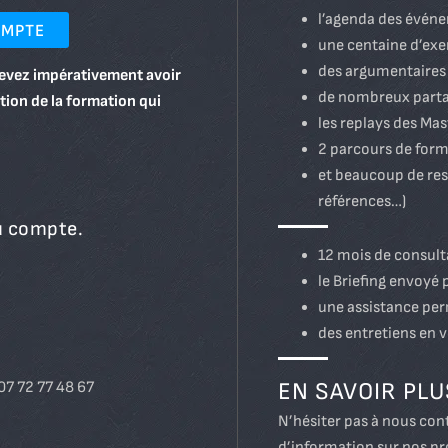
l’agenda des évén
OMPTE
une centaine d’exe
des argumentaires 
evez impérativement avoir
de nombreux parta
ion de la formation qui
les replays des Mas
2 parcours de form
et beaucoup de ress
références…)
u compte.
12 mois de consult
le Briefing envoyé
une assistance pe
des entretiens en 
EN SAVOIR PLU
07 72 77 48 67
N’hésiter pas à nous co
d’information sur nos pr