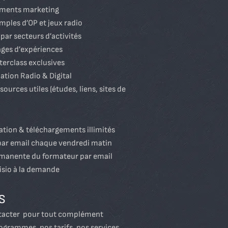
ements marketing
mples d’OP et jeux radio
par secteurs d’activités
ges d’expériences
terclass exclusives
ation Radio & Digital
ources utiles (études, liens, sites de
ation & téléchargements illimités
 par email chaque vendredi matin
rmanente du formateur par email
visio à la demande
S
ntacter pour tout complément
ogrammes, nos tarifs, nos services…