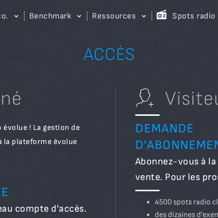
co.
Benchmark
Ressources
Spots radio
ACCÈS
nné
Visite
DEMANDE
 évolue ! La gestion de
à la plateforme évolue
D'ABONNEME
Abonnez-vous à la 
vente. Pour les pro
TE
4500 spots radio c
eau compte d'accès.
des dizaines d’exe