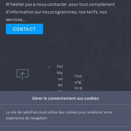
N’hésiter pas à nous contacter pour tout complément
d’information sur nos programmes, nos tarifs, nos
services…
CONTACT
Pol
itiq
Cop
ue
yrig
de
ht ©
co
202
nfi
Gérer le consentement aux cookies
6
de
Radi
nti
Le site de radioPub.cloud utilise des cookies pour améliorer votre
oPu
alt
expérience de navigation.
b.cl
é
oud
Me