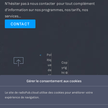
N’hésiter pas à nous contacter pour tout complément
d’information sur nos programmes, nos tarifs, nos
services…
CONTACT
Pol
itiq
Cop
ue
yrig
de
ht ©
co
202
nfi
Gérer le consentement aux cookies
6
de
Radi
nti
Le site de radioPub.cloud utilise des cookies pour améliorer votre
oPu
alt
expérience de navigation.
b.cl
é
oud
Me