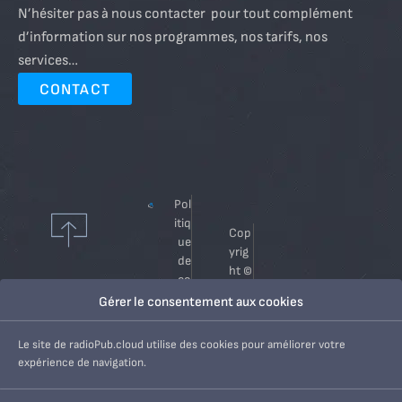
N’hésiter pas à nous contacter pour tout complément
d’information sur nos programmes, nos tarifs, nos
services…
CONTACT
Pol
itiq
Cop
ue
yrig
de
ht ©
co
202
nfi
Gérer le consentement aux cookies
6
de
Radi
nti
Le site de radioPub.cloud utilise des cookies pour améliorer votre
oPu
alt
expérience de navigation.
b.cl
é
oud
Me